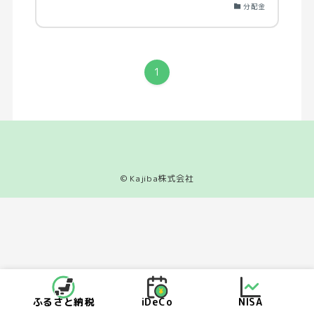
分配金
1
©
Kajiba株式会社
ふるさと納税
iDeCo
NISA