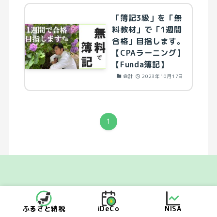
「簿記3級」を「無
料教材」で「1週間
合格」目指します。
【CPAラーニング】
【Funda簿記】
会計
2023年10月17日
1
©
Kajiba株式会社
ふるさと納税
iDeCo
NISA