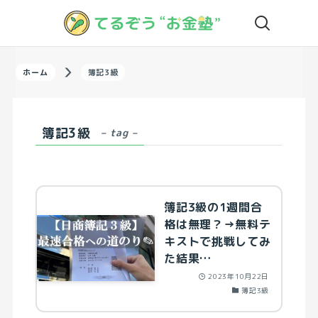
ホーム
簿記3級
簿記3級
– tag –
簿記3級の1週間合
格は無理？→無料テ
キストで挑戦してみ
た結果…
2023年10月22日
簿記3級